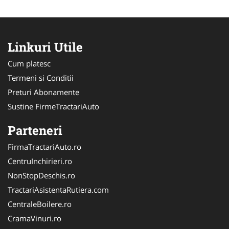
Linkuri Utile
Cum platesc
Termeni si Conditii
Preturi Abonamente
Sustine FirmeTractariAuto
Parteneri
FirmaTractariAuto.ro
CentruInchirieri.ro
NonStopDeschis.ro
TractariAsistentaRutiera.com
CentraleBoilere.ro
CramaVinuri.ro